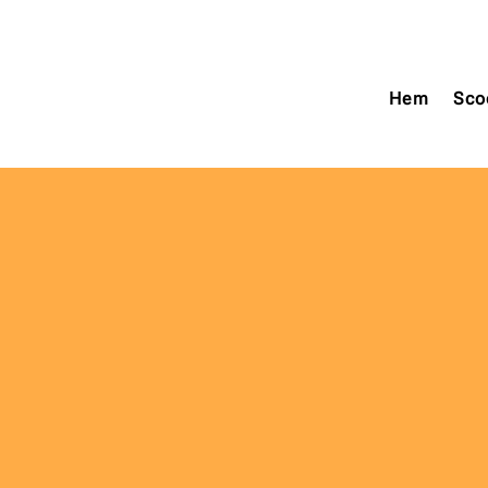
Hem
Hem
Sco
Sco