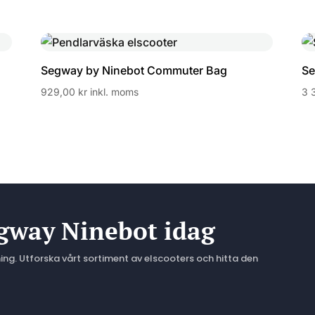
Segway by Ninebot Commuter Bag
Se
929,00
kr
inkl. moms
3 
egway Ninebot idag
ng. Utforska vårt sortiment av elscooters och hitta den