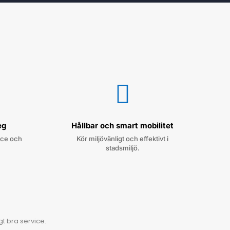

eg
Hållbar och smart mobilitet
vice och
Kör miljövänligt och effektivt i
stadsmiljö.
t bra service.