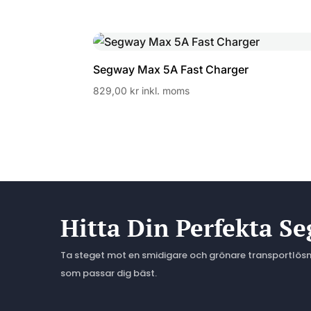
Segway Max 5A Fast Charger
829,00
kr
inkl. moms
Hitta Din Perfekta S
Ta steget mot en smidigare och grönare transportlösni
som passar dig bäst.