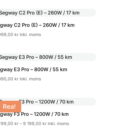
gway C2 Pro (E) – 260W / 17 km
999,00
kr
inkl. moms
gway E3 Pro – 800W / 55 km
090,00
kr
inkl. moms
Rea!
gway F3 Pro – 1200W / 70 km
Prisintervall:
299,00
kr
–
9 199,00
kr
inkl. moms
8