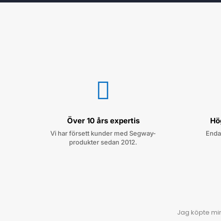

Över 10 års expertis
Hö
Vi har försett kunder med Segway-
Enda
produkter sedan 2012.
Jag köpte min