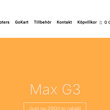
oters
oters
GoKart
GoKart
Tillbehör
Tillbehör
Kontakt
Kontakt
Köpvillkor
Köpvillkor
0 
0 
E3 Pro