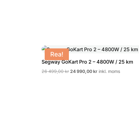
Rea!
Segway GoKart Pro 2 – 4800W / 25 km
Det
Det
26 499,00
kr
24 990,00
kr
inkl. moms
ursprungliga
nuvarande
priset
priset
var:
är:
26
24
499,00 kr.
990,00 kr.