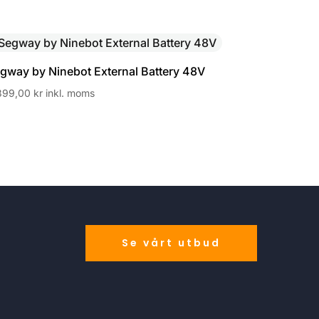
gway by Ninebot External Battery 48V
399,00
kr
inkl. moms
Se vårt utbud