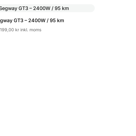
299,00 kr
till
9
gway GT3 – 2400W / 95 km
199,00 kr
 199,00
kr
inkl. moms