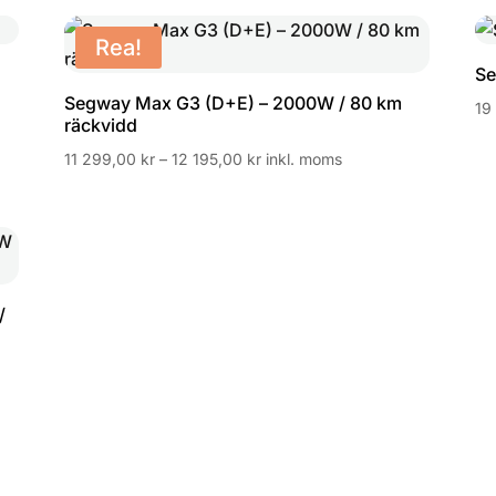
Rea!
Se
Segway Max G3 (D+E) – 2000W / 80 km
19
räckvidd
Prisintervall:
11 299,00
kr
–
12 195,00
kr
inkl. moms
11
299,00 kr
till
12
195,00 kr
/