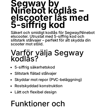
Segway by
Ninebot kodlås –
elscooter lås med
5-siffrig kod
Säkert och smidigt kodlås för Segway/Ninebot
elscooter. Utrustat med 5-siffrig kod och
slitstark stålvajer – perfekt för att skydda din
scooter mot stöld.
Varför välja Segway
kodlås?
5-siffrig säkerhetskod
Slitstark flätad stålvajer
Skyddar mot repor (PVC-beläggning)
Rostskyddad konstruktion
Lätt och flexibel design
Funktioner och